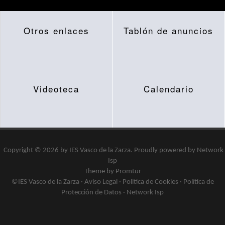
Otros enlaces
Tablón de anuncios
Videoteca
Calendario
Copyright © 2026 by
IES Vasco de la Zarza
.
Proudly powered by
Network
Isp
Theme by Promtur
©IES Vasco de la Zarza ·
Aviso Legal
·
Politica de Cookies
·
Política de
Protección de Datos
·
Network Isp