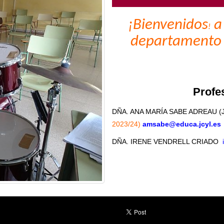
¡Bienvenidos
a 
!
departamento d
Profe
DÑA. ANA MARÍA SABE ADREAU (Je
2023/24)
amsabe@educa.jcyl.es
DÑA. IRENE VENDRELL CRIADO
i