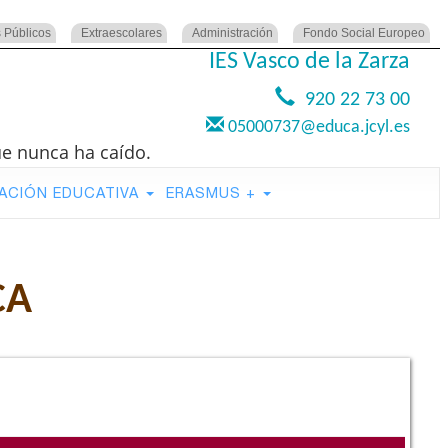
 Públicos
Extraescolares
Administración
Fondo Social Europeo
IES Vasco de la Zarza
920 22 73 00
05000737@educa.jcyl.es
ue nunca ha caído.
ACIÓN EDUCATIVA
ERASMUS +
CA