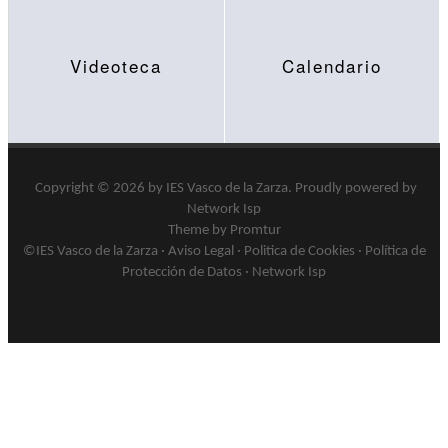
Videoteca
Calendario
Copyright © 2026 by
IES Vasco de la Zarza
.
Proudly powered by
Network Isp
Theme by Promtur
©IES Vasco de la Zarza ·
Aviso Legal
·
Politica de Cookies
·
Política de
Protección de Datos
·
Network Isp