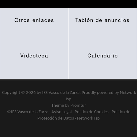
Otros enlaces
Tablón de anuncios
Videoteca
Calendario
Copyright © 2026 by
IES Vasco de la Zarza
.
Proudly powered by
Network
Isp
Theme by Promtur
©IES Vasco de la Zarza ·
Aviso Legal
·
Politica de Cookies
·
Política de
Protección de Datos
·
Network Isp