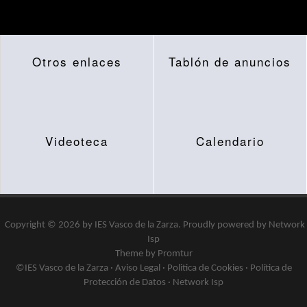
Otros enlaces
Tablón de anuncios
Videoteca
Calendario
Copyright © 2026 by
IES Vasco de la Zarza
.
Proudly powered by
Network
Isp
Theme by Promtur
©IES Vasco de la Zarza ·
Aviso Legal
·
Politica de Cookies
·
Política de
Protección de Datos
·
Network Isp