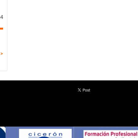
24
>>