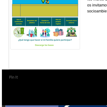
os invitamo
socioambien
Pin It