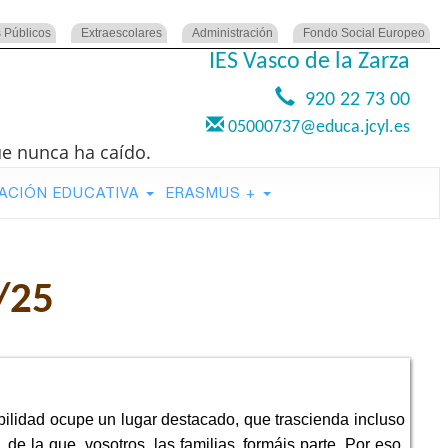
 Públicos
Extraescolares
Administración
Fondo Social Europeo
IES Vasco de la Zarza
920 22 73 00
05000737@educa.jcyl.es
ue nunca ha caído.
ACIÓN EDUCATIVA
ERASMUS +
/25
bilidad ocupe un lugar destacado, que trascienda incluso
de la que, vosotros, las familias, formáis parte. Por eso,