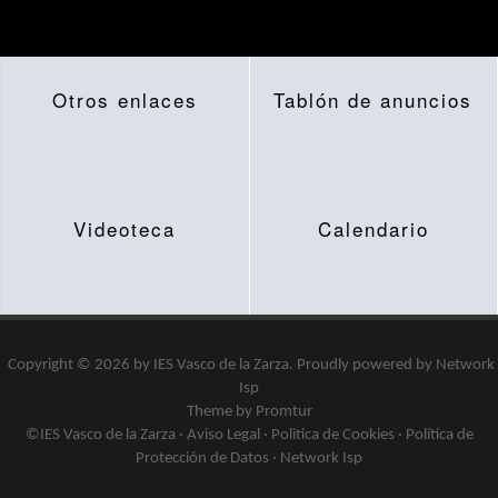
Otros enlaces
Tablón de anuncios
Videoteca
Calendario
Copyright © 2026 by
IES Vasco de la Zarza
.
Proudly powered by
Network
Isp
Theme by Promtur
©IES Vasco de la Zarza ·
Aviso Legal
·
Politica de Cookies
·
Política de
Protección de Datos
·
Network Isp