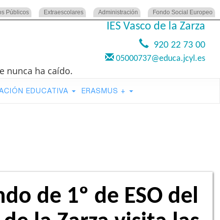
os Públicos
Extraescolares
Administración
Fondo Social Europeo
IES Vasco de la Zarza
920 22 73 00
05000737@educa.jcyl.es
e nunca ha caído.
ACIÓN EDUCATIVA
ERASMUS +
ndo de 1º de ESO del